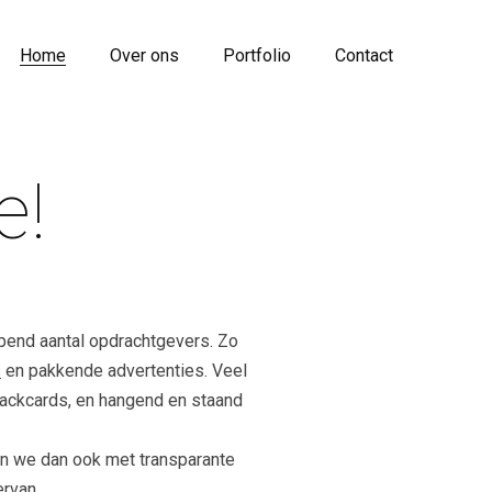
Home
Over ons
Portfolio
Contact
e!
opend aantal opdrachtgevers. Zo
s
en pakkende advertenties. Veel
 backcards, en hangend en staand
ken we dan ook met transparante
ervan.