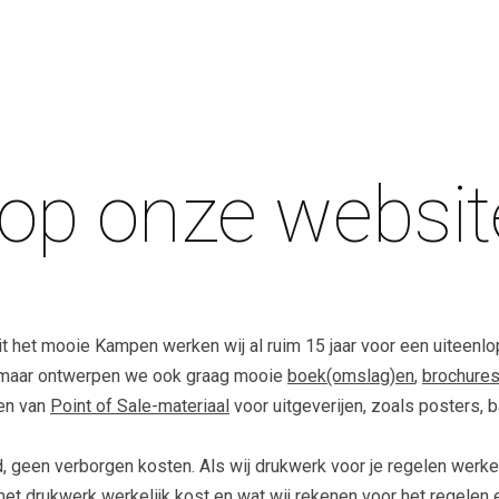
p onze websit
it het mooie Kampen werken wij al ruim 15 jaar voor een uiteenl
 maar ontwerpen we ook graag mooie
boek(omslag)en
,
brochure
ven van
Point of Sale-materiaal
voor uitgeverijen, zoals posters,
eid, geen verborgen kosten. Als wij drukwerk voor je regelen wer
 het drukwerk werkelijk kost en wat wij rekenen voor het regelen 